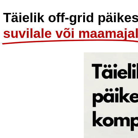
Täielik off-grid päik
suvilale või maamaja