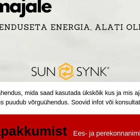
ahendus, mida saad kasutada ükskõik kus ja mis aja
 puudub võrguühendus. Soovid infot või konsultatsi
apakkumist
Ees- ja perekonnanim