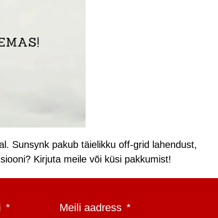
l. Sunsynk pakub täielikku off-grid lahendust,
ooni? Kirjuta meile või küsi pakkumist!
i
Meili aadress