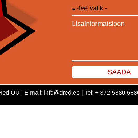
Lisainformatsioon
SAADA
Red OÜ | E-mail: info@dred.ee | Tel: + 372 5880 668