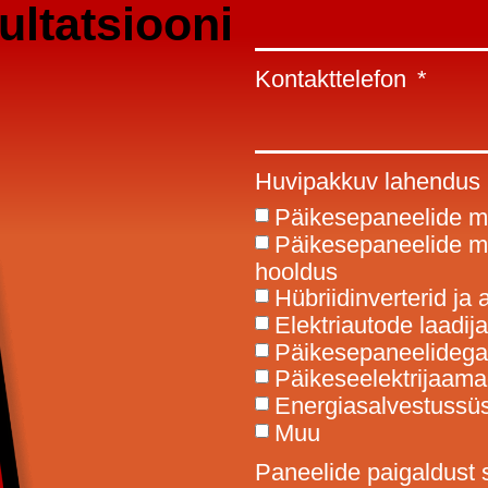
ultatsiooni
Kontakttelefon
Huvipakkuv lahendus
Päikesepaneelide m
Päikesepaneelide mo
hooldus
Hübriidinverterid ja
Elektriautode laadij
Päikesepaneelidega
Päikeseelektrijaama
Energiasalvestussü
Muu
Paneelide paigaldust 