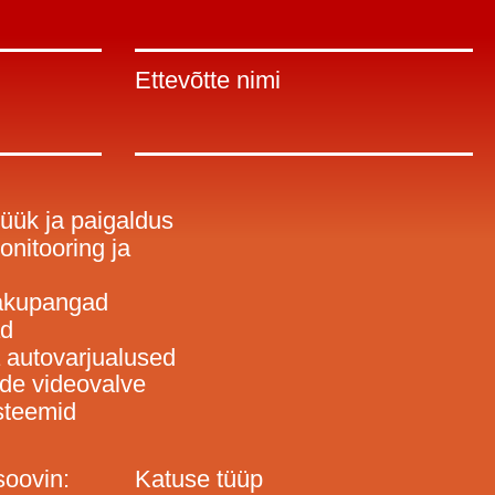
Ettevõtte nimi
üük ja paigaldus
nitooring ja
 akupangad
ad
 autovarjualused
de videovalve
steemid
soovin:
Katuse tüüp