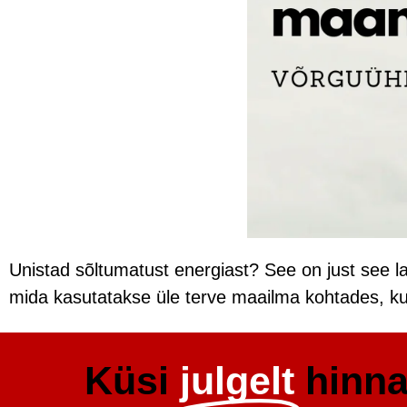
Unistad sõltumatust energiast? See on just see l
mida kasutatakse üle terve maailma kohtades, kus
Küsi
julgelt
hinn