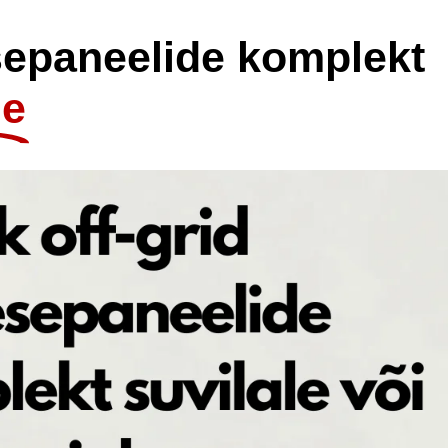
esepaneelide komplekt
le