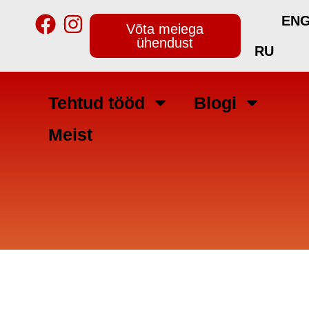
EN
Võta meiega
ühendust
RU
Tehtud tööd
Blogi
Meist