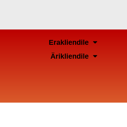
Erakliendile
Ärikliendile