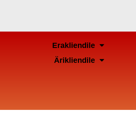
Erakliendile
Ärikliendile