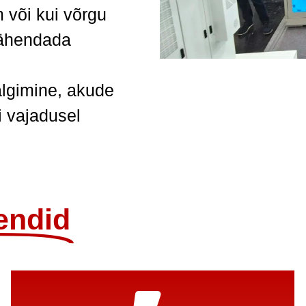
 või kui võrgu
vähendada
älgimine, akude
i vajadusel
endid