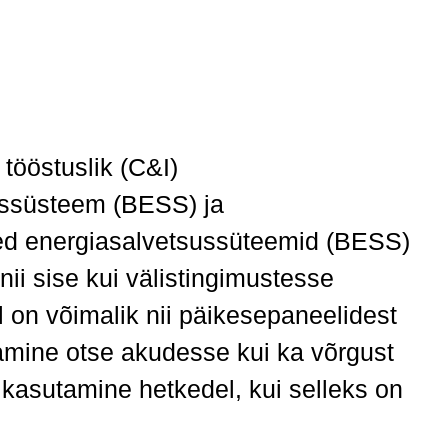
tööstuslik (C&I)
ussüsteem (BESS) ja
ed energiasalvetsussüteemid (BESS)
ii sise kui välistingimustesse
 on võimalik nii päikesepaneelidest
amine otse akudesse kui ka võrgust
 kasutamine hetkedel, kui selleks on