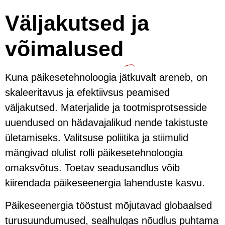
Väljakutsed ja
võimalused
Kuna päikesetehnoloogia jätkuvalt areneb, on
skaleeritavus ja efektiivsus peamised
väljakutsed. Materjalide ja tootmisprotsesside
uuendused on hädavajalikud nende takistuste
ületamiseks. Valitsuse poliitika ja stiimulid
mängivad olulist rolli päikesetehnoloogia
omaksvõtus. Toetav seadusandlus võib
kiirendada päikeseenergia lahenduste kasvu.
Päikeseenergia tööstust mõjutavad globaalsed
turusuundumused, sealhulgas nõudlus puhtama