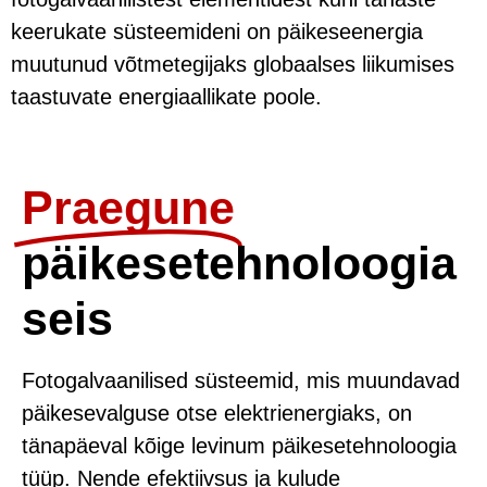
keerukate süsteemideni on päikeseenergia
muutunud võtmetegijaks globaalses liikumises
taastuvate energiaallikate poole.
Praegune
päikesetehnoloogia
seis
Fotogalvaanilised süsteemid, mis muundavad
päikesevalguse otse elektrienergiaks, on
tänapäeval kõige levinum päikesetehnoloogia
tüüp. Nende efektiivsus ja kulude