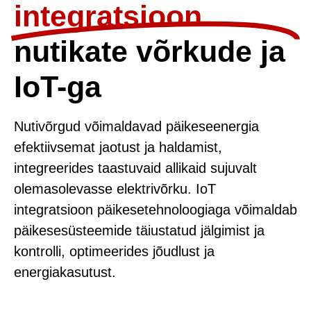
integratsioon
nutikate võrkude ja
IoT-ga
Nutivõrgud võimaldavad päikeseenergia
efektiivsemat jaotust ja haldamist,
integreerides taastuvaid allikaid sujuvalt
olemasolevasse elektrivõrku. IoT
integratsioon päikesetehnoloogiaga võimaldab
päikesesüsteemide täiustatud jälgimist ja
kontrolli, optimeerides jõudlust ja
energiakasutust.